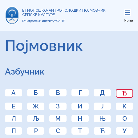
ЕТНОЛОШКО-АНТРОПОЛОШКИ ПОЈМОВНИК
СРПСКЕ КУЛТУРЕ
Мени
Етнографски институт САНУ
Појмовник
Азбучник
А
Б
В
Г
Д
Ђ
Е
Ж
З
И
Ј
К
Л
Љ
М
Н
Њ
О
П
Р
С
Т
Ћ
У