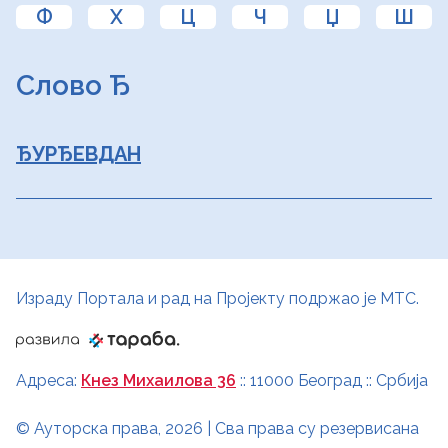
Ф
Х
Ц
Ч
Џ
Ш
Слово Ђ
ЂУРЂЕВДАН
Израду Портала и рад на Пројекту подржао је МТС.
Адреса:
Кнез Михаилова 36
:: 11000 Београд :: Србија
© Ауторска права, 2026 | Сва права су резервисана