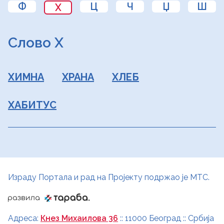
Ф
Ц
Ч
Џ
Ш
Х
Слово Х
ХИМНА
ХРАНА
ХЛЕБ
ХАБИТУС
Израду Портала и рад на Пројекту подржао је МТС.
Адреса:
Кнез Михаилова 36
:: 11000 Београд :: Србија