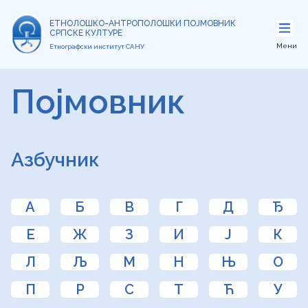
ЕТНОЛОШКО-АНТРОПОЛОШКИ ПОЈМОВНИК
СРПСКЕ КУЛТУРЕ
Мени
Етнографски институт САНУ
Појмовник
Азбучник
А
Б
В
Г
Д
Ђ
Е
Ж
З
И
Ј
К
Л
Љ
М
Н
Њ
О
П
Р
С
Т
Ћ
У