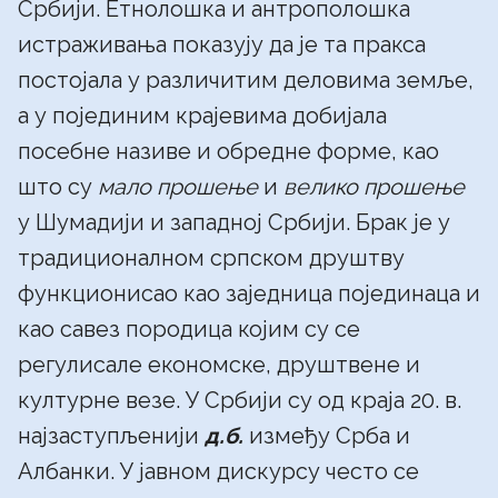
Србији. Етнолошка и антрополошка
истраживања показују да је та пракса
постојала у различитим деловима земље,
а у појединим крајевима добијала
посебне називе и обредне форме, као
што су
мало прошење
и
велико прошење
у Шумадији и западној Србији. Брак је у
традиционалном српском друштву
функционисао као заједница појединаца и
као савез породица којим су се
регулисале економске, друштвене и
културне везе. У Србији су од краја 20. в.
најзаступљенији
д.б.
између Срба и
Албанки. У јавном дискурсу често се