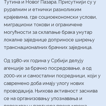
Тутина и Новог Пазара. Присутнији су у
руралним и етнички разноликим
крајевима, где социоекономски услови,
миграциони токови и ограничене
могућности за склапање брака унутар
локалне заједнице доприносе ширењу
транснационалних брачних заједница.
Од 1980-их година у Србији делују
агенције за брачно посредовање, а од
2000-их и самостални посредници, који у
савремено доба имају улогу нових
проводаџија. Њихова активност заснива
се на организовању упознавања и