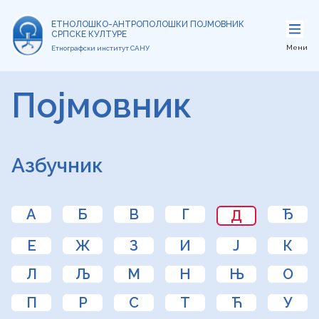
ЕТНОЛОШКО-АНТРОПОЛОШКИ ПОЈМОВНИК
СРПСКЕ КУЛТУРЕ
Мени
Етнографски институт САНУ
Појмовник
Азбучник
А
Б
В
Г
Ђ
Д
Е
Ж
З
И
Ј
К
Л
Љ
М
Н
Њ
О
П
Р
С
Т
Ћ
У