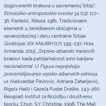
dogovorenih brakova u savremenoj Srbiji“.
Etnološko-antropološke sveske
34 (23): 117–
36; Pantelić, Nikola. 1981. Tradicionalni
elementi u ženidbenim običajima u
severoistočnoj i delu centralne Srbije.
Godišnjak XIX ANUBIH
(17): 199–230; Hisa,
Armanda. 2015. „Srpsko-albanski mešoviti
brakovi: kada patrijarhalnost lomi barijere
nacionalizma“. U
Figura neprijatelja:
preosmišljavanje srpsko-albanskih odnosa
,
ur. Aleksandar Pavlović, Adriana Zaharijević,
Rigels Halili i Gazela Pudar Draško, 243–260.
Beograd: Institut za filozofiju i društvenu
teoriju; Chun, S.Y. Christine. 1996. The Mail