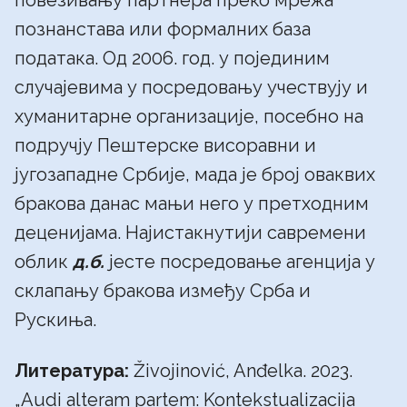
повезивању партнера преко мрежа
познанстава или формалних база
података. Од 2006. год. у појединим
случајевима у посредовању учествују и
хуманитарне организације, посебно на
подручју Пештерске висоравни и
југозападне Србије, мада је број оваквих
бракова данас мањи него у претходним
деценијама. Најистакнутији савремени
облик
д.б.
јесте посредовање агенција у
склапању бракова између Срба и
Рускиња.
Литература:
Živojinović, Anđelka. 2023.
„Audi alteram partem: Kontekstualizacija