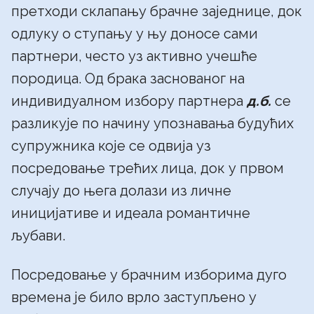
претходи склапању брачне заједнице, док
одлуку о ступању у њу доносе сами
партнери, често уз активно учешће
породица. Од брака заснованог на
индивидуалном избору партнера
д.б.
се
разликује по начину упознавања будућих
супружника које се одвија уз
посредовање трећих лица, док у првом
случају до њега долази из личне
иницијативе и идеала романтичне
љубави.
Посредовање у брачним изборима дуго
времена је било врло заступљено у