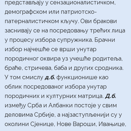
представљају у сензационалистичком,
демографском или патриотско-
патерналистичком кључу. Ови бракови
заснивају се на посредовању трећих лица
у процесу избора супружника. Брачни
избор најчешће се врши унутар
породичног оквира уз учешће родитеља,
браће, стричева, баба и других сродника.
У том смислу
д.б.
функционише као
облик посредованог избора унутар
породичних и културних матрица.
Д.б.
између Срба и Албанки постоје у свим
деловима Србије, а најзаступљенији су у
околини Сјенице, Нове Вароши, Ивањице,