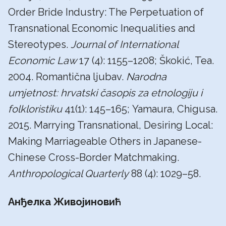
Order Bride Industry: The Perpetuation of
Transnational Economic Inequalities and
Stereotypes.
Journal of International
Economic Law
17 (4): 1155–1208; Škokić, Tea.
2004. Romantična ljubav.
Narodna
umjetnost: hrvatski časopis za etnologiju i
folkloristiku
41(1): 145–165; Yamaura, Chigusa.
2015. Marrying Transnational, Desiring Local:
Making Marriageable Others in Japanese-
Chinese Cross-Border Matchmaking.
Anthropological Quarterly
88 (4): 1029–58.
Анђелка Живојиновић