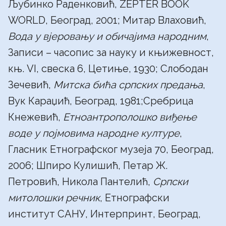
Љубинко Раденковић, ZEPTER BOOK
WORLD, Београд, 2001; Митар Влаховић,
Вода у вјеровању и обичајима народним
,
Записи – часопис за науку и књижевност,
књ. VI, свеска 6, Цетиње, 1930; Слободан
Зечевић,
Митска бића српских предања
,
Вук Караџић, Београд, 1981;Сребрица
Кнежевић,
Етноантрополошко виђење
воде у појмовима народне културе
,
Гласник Етнографског музеја 70, Београд,
2006; Шпиро Кулишић, Петар Ж.
Петровић, Никола Пантелић,
Српски
митолошки речник
, Етнографски
институт САНУ, Интерпринт, Београд,