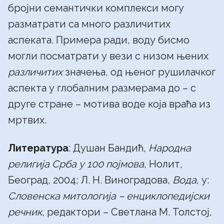
бројни семантички комплекси могу
разматрати са много различитих
аспеката. Примера ради, воду бисмо
могли посматрати у вези с низом њених
различитих
значења, од њеног рушилачког
аспекта у глобалним размерама до – с
друге стране – мотива воде која враћа из
мртвих.
Литература
: Душан Бандић,
Народна
религија Срба у 100 појмова
, Нолит,
Београд, 2004; Л. Н. Виноградова,
Вода
, у:
Словенска митологија – енциклопедијски
речник
, редактори – Светлана М. Толстој,