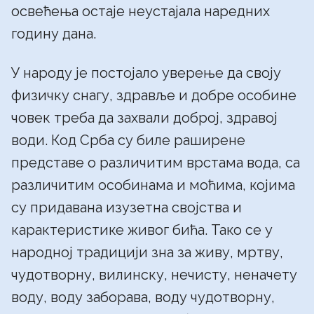
освећења остаје неустајала наредних
годину дана.
У народу је постојало уверење да своју
физичку снагу, здравље и добре особине
човек треба да захвали доброј, здравој
води. Код Срба су биле раширене
представе о различитим врстама вода, са
различитим особинама и моћима, којима
су придавана изузетна својства и
карактеристике живог бића. Тако се у
народној традицији зна за живу, мртву,
чудотворну, вилинску, нечисту, неначету
воду, воду заборава, воду чудотворну,