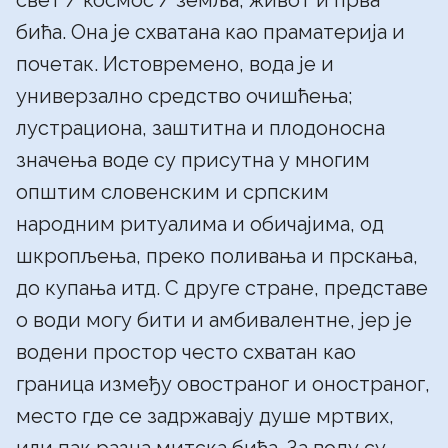
свет / космос / земља, живот и прва
бића. Она је схватана као праматерија и
почетак. Истовремено, вода је и
универзално средство очишћења;
лустрациона, заштитна и плодоносна
значења воде су присутна у многим
општим словенским и српским
народним ритуалима и обичајима, од
шкропљења, преко поливања и прскања,
до купања итд. С друге стране, представе
о води могу бити и амбивалентне, јер је
водени простор често схватан као
граница између овостраног и оностраног,
место где се задржавају душе мртвих,