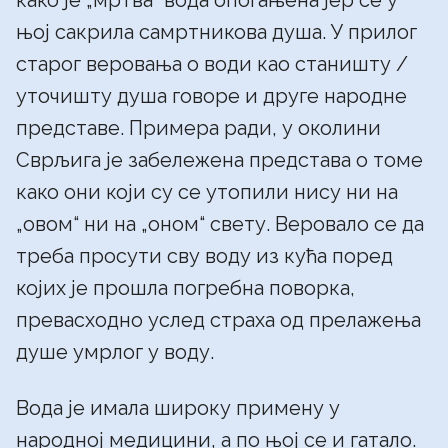
како је „мртва“ вода опогањена јер се у
њој сакрила самртникова душа. У прилог
старог веровања о води као станишту /
уточишту душа говоре и друге народне
представе. Примера ради, у околини
Сврљига је забележена представа о томе
како они који су се утопили нису ни на
„овом“ ни на „оном“ свету. Веровало се да
треба просути сву воду из кућа поред
којих је прошла погребна поворка,
превасходно услед страха од прелажења
душе умрлог у воду.
Вода је имала широку примену у
народној медицини, а по њој се и гатало.