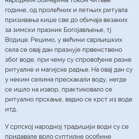
народним обичајима током читаве
године, од пролећних и летњих ритуала
призивања кише све до обичаја везаних
за зимски празник Богојављење, тј
Водице. Рецимо, у већини сврљишких
села се овај дан празнује првенствено
због воде, при чему су спровођене разне
ритуалне и магијске радње. На овај дан су
у неким селима прескакали воду, негде
се ишло на извор, практиковало се
ритуално прскање, вадио се крст из воде
итд.
У српској народној традицији води су се
придавале врло суптилне особине