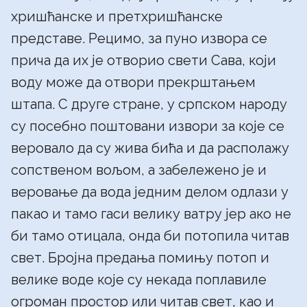
хришћанске и претхришћанске
представе. Рецимо, за пуно извора се
прича да их је отворио свети Сава, који
воду може да отвори прекрштањем
штапа. С друге стране, у српском народу
су посебно поштовани извори за које се
веровало да су жива бића и да располажу
сопственом вољом, а забележено је и
веровање да вода једним делом одлази у
пакао и тамо гаси велику ватру јер ако не
би тамо отицала, онда би потопила читав
свет. Бројна предања помињу потоп и
велике воде које су некада поплавиле
огроман простор или читав свет, као и