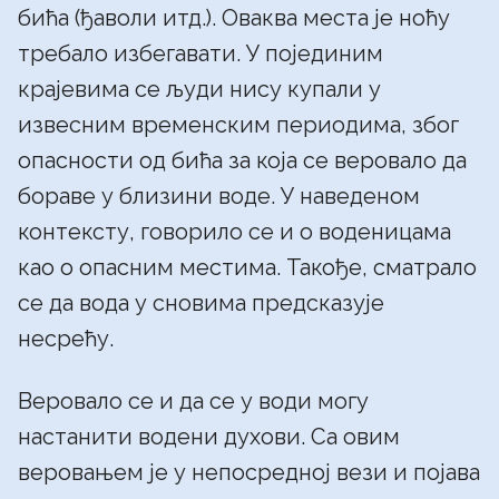
бића (ђаволи итд.). Оваква места је ноћу
требало избегавати. У појединим
крајевима се људи нису купали у
извесним временским периодима, због
опасности од бића за која се веровало да
бораве у близини воде. У наведеном
контексту, говорило се и о воденицама
као о опасним местима. Такође, сматрало
се да вода у сновима предсказује
несрећу.
Веровало се и да се у води могу
настанити водени духови. Са овим
веровањем је у непосредној вези и појава