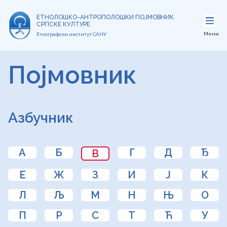
ЕТНОЛОШКО-АНТРОПОЛОШКИ ПОЈМОВНИК
СРПСКЕ КУЛТУРЕ
Мени
Етнографски институт САНУ
Појмовник
Азбучник
А
Б
Г
Д
Ђ
В
Е
Ж
З
И
Ј
К
Л
Љ
М
Н
Њ
О
П
Р
С
Т
Ћ
У