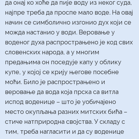
да онај ко хоће да пије воду из неког суда,
најпре треба да проспе мало воде. На овај
начин се симболично изгонио дух који се
можда настанио у води. Веровање у
воденог духа распрострањено је код свих
словенских народа, а у многим
предањима он поседује капу у облику
купе, у којој се крију његове посебне
моћи. Било је распрострањено и
веровање да вода која прска са витла
испод воденице – што је уобичајено
место окупљања разних митских бића –
стиче натприродна својства. У складу с
тим, треба нагласити и да су воденице