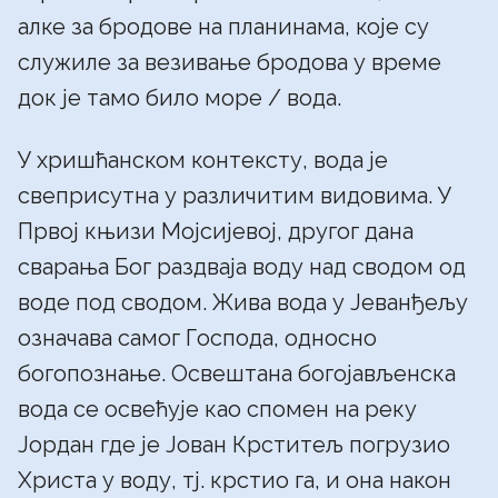
алке за бродове на планинама, које су
служиле за везивање бродова у време
док је тамо било море / вода.
У хришћанском контексту, вода је
свеприсутна у различитим видовима. У
Првој књизи Мојсијевој, другог дана
сварања Бог раздваја воду над сводом од
воде под сводом. Жива вода у Јеванђељу
означава самог Господа, односно
богопознање. Освештана богојављенска
вода се освећује као спомен на реку
Јордан где је Јован Крститељ погрузио
Христа у воду, тј. крстио га, и она након