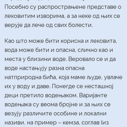
Посебно су распрострањене представе о
лековитим изворима, а за неке од њих се
верује да лече од свих болести.
Као што може бити корисна и лековита,
вода може бити и опасна, слично као и
места у близини воде. Веровало се и да
воде настањују разна опасна
натприродна бића, која маме људе, увлаче
их у воду и даве. Понегде се несташној
деци претило водењаком. Варијанте
водењака су веома бројне и за њих се
везују различите особине и локални
називи, на пример – кемза, соглав (из