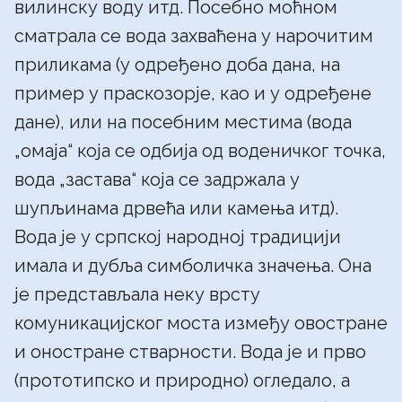
вилинску воду итд. Посебно моћном
сматрала се вода захваћена у нарочитим
приликама (у одређено доба дана, на
пример у праскозорје, као и у одређене
дане), или на посебним местима (вода
„омаја“ која се одбија од воденичког точка,
вода „застава“ која се задржала у
шупљинама дрвећа или камења итд).
Вода је у српској народној традицији
имала и дубља симболичка значења. Она
је представљала неку врсту
комуникацијског моста између овостране
и оностране стварности. Вода је и прво
(прототипско и природно) огледало, а