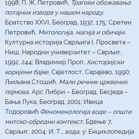
1998; П. Ж. Петровић,
Трагови обожавања
потајних извора у нашем народу
,
Братство XXVI, Београд, 1932, 175; Сретен
Петровић,
Митологија, магија и обичаји
,
Културна историја Сврљига I, Просвета –
Ниш, Народни универзитет – Сврљиг,
1992, 244; Владимир Проп,
Хисторијски
коријени бајке
, Свјетлост, Сарајево, 1990;
Љиљана Стошић,
Мали речник црквених
појмова
, Арс Либри – Београд, Бесједа –
Бања Лука, Београд, 2001; Ивица
Тодоровић
Феноменологија воде – општи
митско-обредни контекст
, Бдење 7,
Сврљиг, 2004; И. Т.,
вода
, у: Енциклопедија