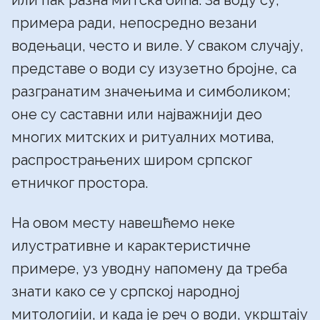
или пак разна митска бића. За воду су,
примера ради, непосредно везани
водењаци, често и виле. У сваком случају,
представе о води су изузетно бројне, са
разгранатим значењима и симболиком;
оне су саставни или најважнији део
многих митских и ритуалних мотива,
распрострањених широм српског
етничког простора.
На овом месту навешћемо неке
илустративне и карактеристичне
примере, уз уводну напомену да треба
знати како се у српској народној
митологији, и када је реч о води, укрштају