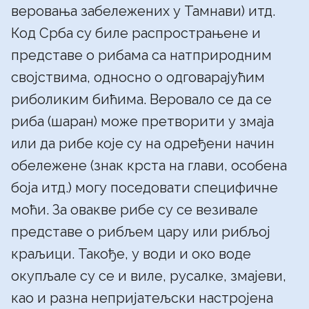
веровања забележених у Тамнави) итд.
Код Срба су биле распрострањене и
представе о рибама са натприродним
својствима, односно о одговарајућим
риболиким бићима. Веровало се да се
риба (шаран) може претворити у змаја
или да рибе које су на одређени начин
обележене (знак крста на глави, особена
боја итд.) могу поседовати специфичне
моћи. За овакве рибе су се везивале
представе о рибљем цару или рибљој
краљици. Такође, у води и око воде
окупљале су се и виле, русалке, змајеви,
као и разна непријатељски настројена