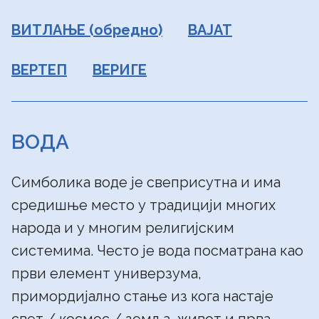
ВИТЛАЊЕ (обредно)
ВАЈАТ
ВЕРТЕП
ВЕРИГЕ
ВОДА
Симболика воде је свеприсутна и има
средишње место у традицији многих
народа и у многим религијским
системима. Често је вода посматрана као
први елемент универзума,
примордијално стање из кога настаје