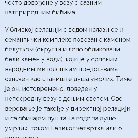
често довођене у везу с разним
натприродним бићима.
У блиској релацији с водом налази се и
семантички комплекс повезан с каменом
белутком (округли и лепо обликовани
бели камен у води), који је у српским
народним митолошким представама
означен као станиште душа умрлих. Тиме
је он, истовремено, доведен у
непосредну везу с доњим светом. Ово
веровање је такође у директној релацији
и са обичајем пуштања воде за душе
умрлих, током Великог четвртка или о