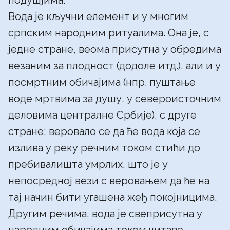
подушјима.
Вода је кључни елемент и у многим
српским народним ритуалима. Она је, с
једне стране, веома присутна у обредима
везаним за плодност (додоле итд.), али и у
посмртним обичајима (нпр. пуштање
воде мртвима за душу, у североисточним
деловима централне Србије), с друге
стране; веровало се да ће вода која се
излива у реку речним током стићи до
пребивалишта умрлих, што је у
непосредној вези с веровањем да ће на
тај начин бити угашена жеђ покојницима.
Другим речима, вода је свеприсутна у