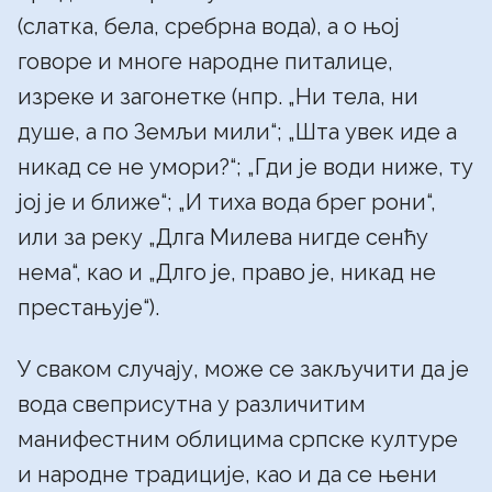
(слатка, бела, сребрна вода), а о њој
говоре и многе народне питалице,
изреке и загонетке (нпр. „Ни тела, ни
душе, а по Земљи мили“; „Шта увек иде а
никад се не умори?“; „Гди је води ниже, ту
јој је и ближе“; „И тиха вода брег рони“,
или за реку „Длга Милева нигде сенћу
нема“, као и „Длго је, право је, никад не
престањује“).
У сваком случају, може се закључити да је
вода свеприсутна у различитим
манифестним облицима српске културе
и народне традиције, као и да се њени