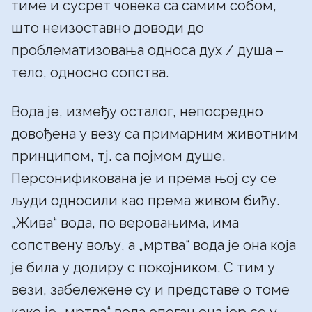
тиме и сусрет човека са самим собом,
што неизоставно доводи до
проблематизовања односа дух / душа –
тело, односно сопства.
Вода је, између осталог, непосредно
довођена у везу са примарним животним
принципом, тј. са појмом душе.
Персонификована је и према њој су се
људи односили као према живом бићу.
„Жива“ вода, по веровањима, има
сопствену вољу, а „мртва“ вода је она која
је била у додиру с покојником. С тим у
вези, забележене су и представе о томе